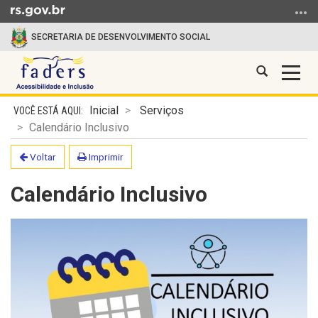
Ir para o conteúdo
Ir para o menu
Ir para a busca
SECRETARIA DE DESENVOLVIMENTO SOCIAL
Abrir a busc
Alter
FADERS
Início do conteúdo
Inicial
Serviços
Calendário Inclusivo
Voltar
Imprimir
Calendário Inclusivo