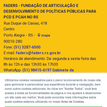
FADERS - FUNDAÇÃO DE ARTICULAÇÃO E
DESENVOLVIMENTO DE POLÍTICAS PÚBLICAS PARA
PCD E PCAH NO RS
Rua Duque de Caxias, 418
Centro
Porto Alegre - RS -
mapa
90010-280
Fone:
(51) 3287-6500
E-mail:
faders@faders.rs.gov.br
Horários de atendimento: De segunda a sexta-feira das
8h às 12h e das 13h30 às 17h30
WhatsApp:
(51) 98415-6197 Gabinete da
Presidência - FADERS Acessibilidade e Inclusão
Utilizamos cookies necessários para o pleno funcionamento do nosso site,
para aprimorar e personalizar sua experiência durante a navegação, bem
como outros cookies adicionais. Ao clicar em "Aceitar Todos", você terá
acesso a todas as funcionalidades da página e nos ajudará a desenvolver
um site cada vez melhor. Você pode encontrar mais informações sobre
quais cookies estamos utilizando no nosso
Aviso de Cookies
.