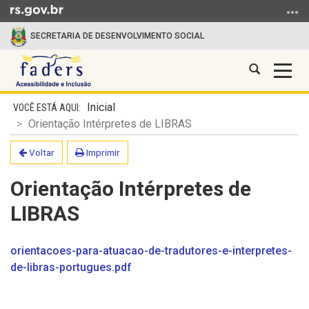
Ir para o conteúdo
Ir para o menu
Ir para a busca
SECRETARIA DE DESENVOLVIMENTO SOCIAL
Abrir a busc
Alter
FADERS
Início do conteúdo
Inicial
Orientação Intérpretes de LIBRAS
Voltar
Imprimir
Orientação Intérpretes de
LIBRAS
orientacoes-para-atuacao-de-tradutores-e-interpretes-
de-libras-portugues.pdf