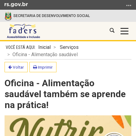
Ir para o conteúdo
Ir para o menu
Ir para a busca
SECRETARIA DE DESENVOLVIMENTO SOCIAL
Abrir a busc
Alter
FADERS
Início do conteúdo
Inicial
Serviços
Oficina - Alimentação saudável
Voltar
Imprimir
Oficina - Alimentação
saudável também se aprende
na prática!