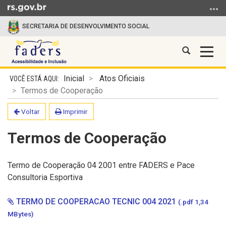
Ir para o conteúdo
Ir para o menu
Ir para a busca
SECRETARIA DE DESENVOLVIMENTO SOCIAL
Abrir a busc
Alter
FADERS
Início do conteúdo
Inicial
Atos Oficiais
Termos de Cooperação
Voltar
Imprimir
Termos de Cooperação
Termo de Cooperação 04 2001 entre FADERS e Pace
Consultoria Esportiva
TERMO DE COOPERACAO TECNIC 004 2021
(.pdf 1,34
MBytes)